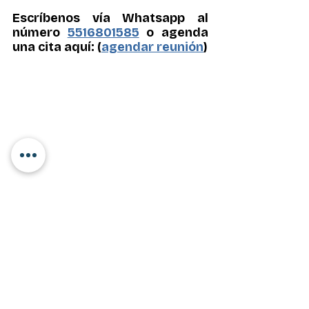
Escríbenos vía Whatsapp al 
número 
5516801585
 o agenda 
una cita aquí: (
agendar reunión
)
PRENSA
PRENSA
Entradas recientes
Ver todo