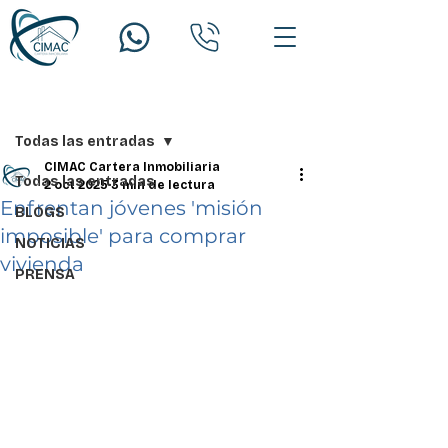
Entrada
Todas las entradas
CIMAC Cartera Inmobiliaria
Todas las entradas
2 oct 2025
3 min de lectura
Enfrentan jóvenes 'misión
BLOGS
imposible' para comprar
NOTICIAS
vivienda
PRENSA