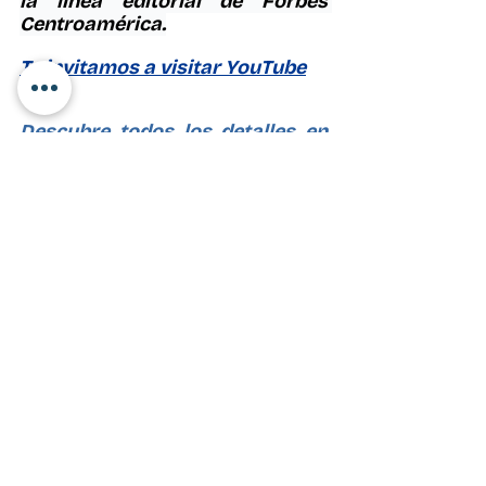
la línea editorial de 
Forbes 
Centroamérica.
Te invitamos a visitar YouTube
Descubre todos los detalles en 
la nota
Escríbenos vía Whatsapp al 
número 
5516801585
 o agenda 
una cita aquí: (
agendar reunión
)