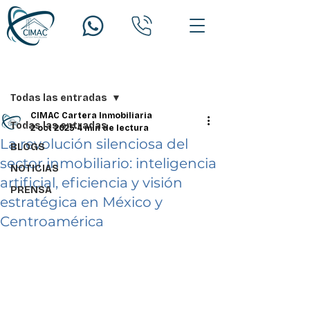
Entrada
Todas las entradas
CIMAC Cartera Inmobiliaria
Todas las entradas
2 oct 2025
4 min de lectura
La revolución silenciosa del
BLOGS
sector inmobiliario: inteligencia
NOTICIAS
artificial, eficiencia y visión
PRENSA
estratégica en México y
Centroamérica