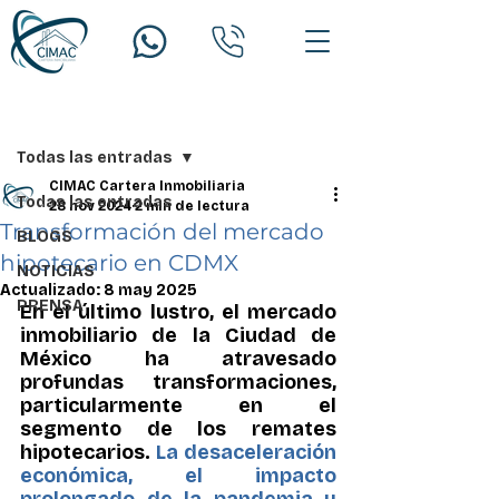
Entrada
Todas las entradas
CIMAC Cartera Inmobiliaria
Todas las entradas
28 nov 2024
2 min de lectura
Transformación del mercado
BLOGS
hipotecario en CDMX
NOTICIAS
Actualizado:
8 may 2025
PRENSA
En el último lustro, el mercado 
inmobiliario de la Ciudad de 
México ha atravesado 
profundas transformaciones, 
particularmente en el 
segmento de los remates 
hipotecarios. 
La desaceleración 
económica, el impacto 