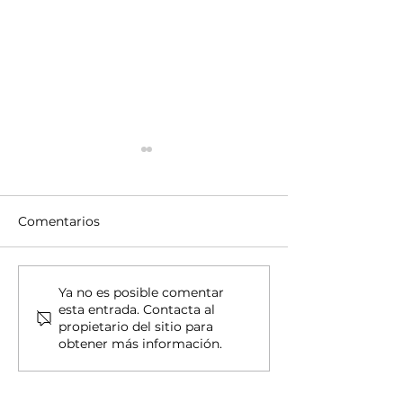
Comentarios
¿Departamentos sin
Señales de ale
Ya no es posible comentar
esta entrada. Contacta al
escrituras? Un riesgo
fraude en pre
propietario del sitio para
silencioso, Inversión
inmobiliarias,
obtener más información.
inmobiliaria capitaliza
hundimientos 
el auge del turismo
deterioro urba
todo el año en la
Ciudad de Méx