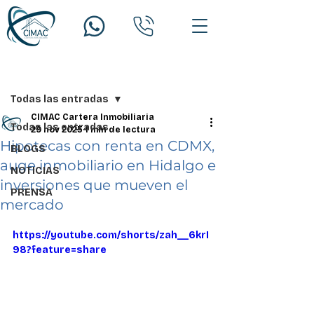
Entrada
Todas las entradas
CIMAC Cartera Inmobiliaria
Todas las entradas
29 nov 2025
1 min de lectura
Hipotecas con renta en CDMX,
BLOGS
auge inmobiliario en Hidalgo e
NOTICIAS
inversiones que mueven el
PRENSA
mercado
https://youtube.com/shorts/zah__6krI
98?feature=share