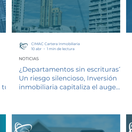
CIMAC Cartera Inmobiliaria
10 abr
1 min de lectura
NOTICIAS
¿Departamentos sin escrituras?
Un riesgo silencioso, Inversión
 tus
inmobiliaria capitaliza el auge
del turismo todo el año en la
CDMX, Rentas y precios de
vivienda en Guadalajara se
encarecen