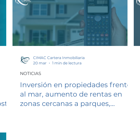
CIMAC Cartera Inmobiliaria
20 mar
1 min de lectura
NOTICIAS
Inversión en propiedades frente
al mar, aumento de rentas en
osto
zonas cercanas a parques,
aumento del impuesto predial
en el 2026.