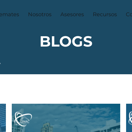
emates
Nosotros
Asesores
Recursos
Co
BLOGS
A