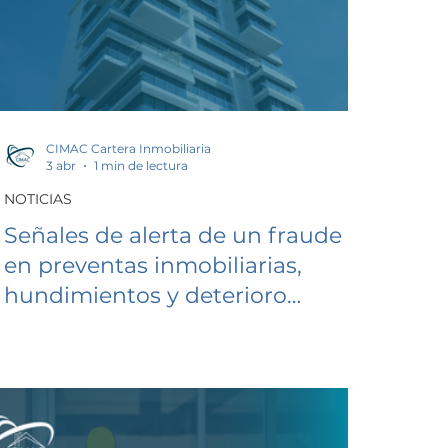
CIMAC Cartera Inmobiliaria
3 abr
1 min de lectura
NOTICIAS
Señales de alerta de un fraude
en preventas inmobiliarias,
hundimientos y deterioro
urbano en la Ciudad de México,
Mundial 2026 impulsa llegada de
nómadas digitales a México.