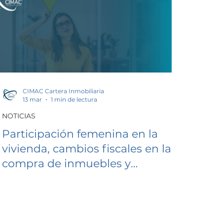
CIMAC Cartera Inmobiliaria
13 mar
1 min de lectura
NOTICIAS
Participación femenina en la
vivienda, cambios fiscales en la
compra de inmuebles y
crecimiento en nuevos mercados
inmobiliarios.