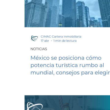
CIMAC Cartera Inmobiliaria
17 abr
1 min de lectura
NOTICIAS
México se posiciona cómo
potencia turística rumbo al
mundial, consejos para elegir
materiales de construcción,
mundial y Airbnb.