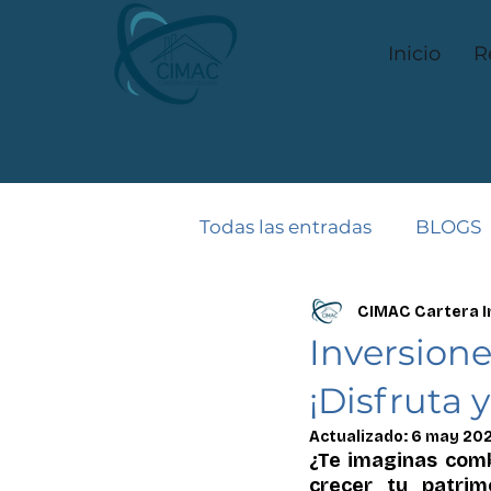
Inicio
R
Todas las entradas
BLOGS
CIMAC Cartera I
Inversione
¡Disfruta 
Actualizado:
6 may 20
¿Te imaginas comb
crecer tu patri