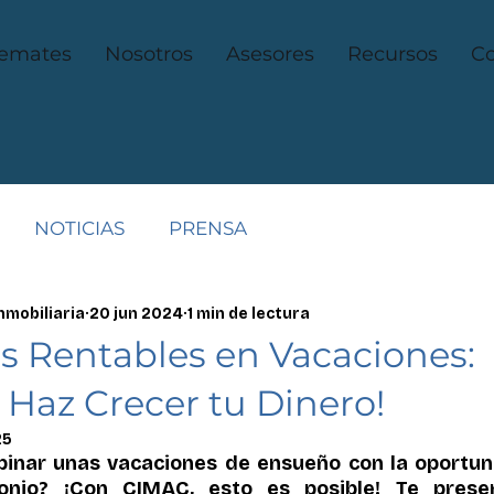
emates
Nosotros
Asesores
Recursos
Co
NOTICIAS
PRENSA
nmobiliaria
20 jun 2024
1 min de lectura
s Rentables en Vacaciones:
y Haz Crecer tu Dinero!
25
inar unas vacaciones de ensueño con la oportun
monio? ¡Con CIMAC, esto es posible! Te pres