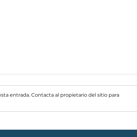
ta entrada. Contacta al propietario del sitio para
Anatomía de una Trampa
Prop
Financiera: Por qué el
Map
Crédito Tradicional es el
Reto
Enemigo de tu Libertad
Inmo