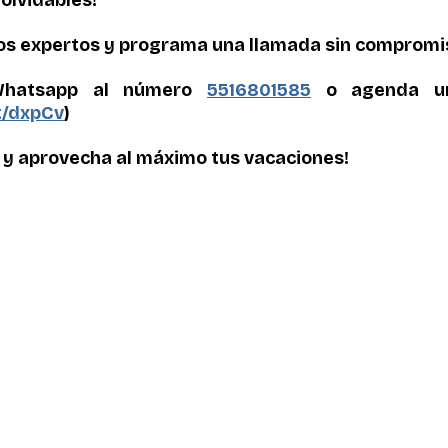
os expertos y programa una llamada sin compromi
Whatsapp al número 
5516801585
 o agenda una
at/dxpCv
)
 y aprovecha al máximo tus vacaciones!