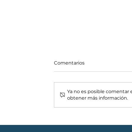
Comentarios
Ya no es posible comentar es
obtener más información.
Detrás del Telón Bancario:
Por qué el Banco Necesita
que Tú Seas su Socio de
Inversión