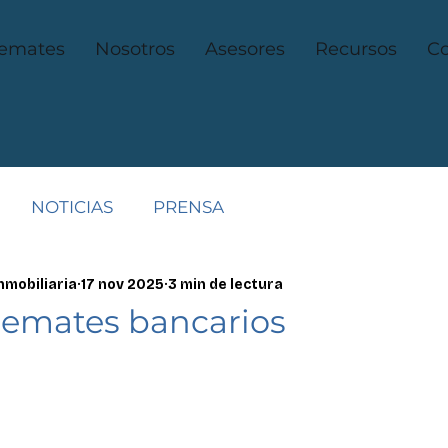
emates
Nosotros
Asesores
Recursos
Co
NOTICIAS
PRENSA
nmobiliaria
17 nov 2025
3 min de lectura
 remates bancarios