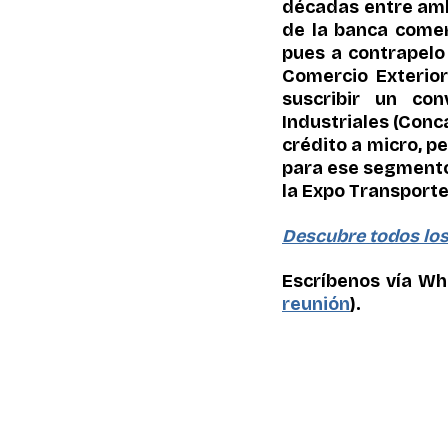
décadas entre ambo
de la banca comer
pues a contrapelo
Comercio Exterior
suscribir un co
Industriales (Conca
crédito a micro, 
para ese segmento 
la Expo Transport
Descubre todos los 
Escríbenos vía Wh
reunión
).