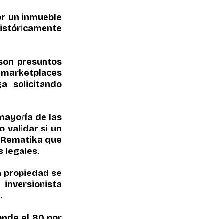
or un inmueble 
istóricamente 
son presuntos 
marketplaces 
 solicitando 
ayoría de las 
validar si un 
 Rematika que 
 legales.
 propiedad se 
nversionista 
.
nde el 80 por 