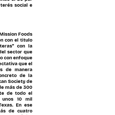
erés social e 
 Mission Foods 
con el titulo 
eras” con la 
el sector que 
o con enfoque 
ctativa que el 
os de manera 
ncreto de la 
an Society de 
de más de 300 
te de todo el 
unos 10 mil 
exas. En ese 
ás de cuatro 