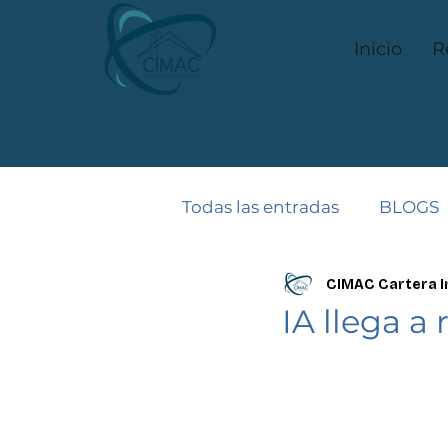
Inicio
R
Todas las entradas
BLOGS
CIMAC Cartera I
IA llega a