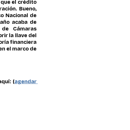
ue el crédito 
ación. Bueno, 
o Nacional de 
año acaba de 
 de Cámaras 
r la llave del 
ía financiera 
en el marco de 
quí: (
agendar 