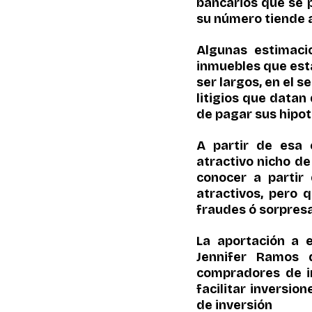
bancarios que se 
su número tiende a
Algunas estimacio
inmuebles que estar
ser largos, en el s
litigios que data
de pagar sus hipot
A partir de esa e
atractivo nicho d
conocer a partir
atractivos, pero 
fraudes ó sorpres
La aportación a e
Jennifer Ramos 
compradores de in
facilitar inversio
de inversión