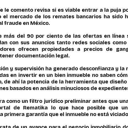
 le comento revisa si es viable entrar a la puja p
 el mercado de los remates bancarios ha sido h
l fraude en México.
e más del 90 por ciento de las ofertas en línea 
an con sus anuncios tanto redes sociales como 
dores ofrecen propiedades a precios de ganga
n tener documentación legal.
ción y supervisión ha generado desconfianza y la m
as en invertir en un bien inmueble no saben cómo 
, de ahí la potencia de la herramienta que diseño
nes basados en análisis minuciosos de expedientes
a como un filtro jurídico preliminar antes que una
ortal de Rematika lo que hace posible que un i
a primera garantía que el inmueble no está viciado
rata de un avance para el negocio inmobiliario do