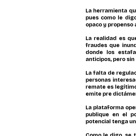
La herramienta que
pues como le digo
opaco y propenso a
La realidad es qu
fraudes que inund
donde los estafa
anticipos, pero si
La falta de regula
personas interesad
remate es legítimo
emite pre dictáme
La plataforma oper
publique en el p
potencial tenga un
Como le digo, se t