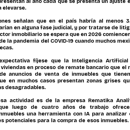
presentan al año cada que se presenta un ajuste e
 elevarse.
nes señalan que en el país habría al menos 3.1
ían en alguna fase judicial, y por tratarse de litig
ector inmobiliario se espera que en 2026 comiencen a 
n de la pandemia del COVID-19 cuando muchos mexi
ecas.
xpectativa fíjese que la Inteligencia Artificial
e viviendas en proceso de remate bancario que el 
 de anuncios de venta de inmuebles que tienen
que en muchos casos presentan zonas grises que
as desagradables.
sa actividad es de la empresa Rematika Analíti
que luego de cuatro años de trabajo ofrece
muebles una herramienta con IA para analizar e
nes potenciales para la compra de esos inmuebles.