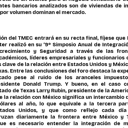
ates bancarios analizados son de viviendas de int
 por volumen dominan el mercado.
ión del TMEC entrará en su recta final, fíjese que
r realizó en su ‘9º Simposio Anual de Integración 
crecimiento y Seguridad a través de las front
cadémicos, líderes empresariales y funcionarios d
clave de la relación entre Estados Unidos y Méxic
as. Entre las conclusiones del foro destaca la expe
cado pese al ruido de los aranceles impuest
residente Donald Trump. Y bueno, en el caso co
tado de Texas Larry Rubin, presidente de la Americ
e la relación con México significa un intercambio 
ólares al año, lo que equivale a la tercera par
tados Unidos, y que como reflejo cada día 
ruzan diariamente la frontera entre México y T
que es necesario entender la integración de m